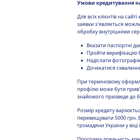
Умови кредитування на
Для всіх клієнтів на сай
заявки з'являється можлив
обробку внутрішніми сер
Вказати паспортні да
Пройти верифікацію б
Надіслати фотографію
Дочекатися схвалення 
При терміновому оформле
профілю може бути прив'
знайомого призведе до б
Розмір кредиту варіюєтьс
перевищувати 5000 грн. В
громадяни України у віці 
Програма лояльність ком