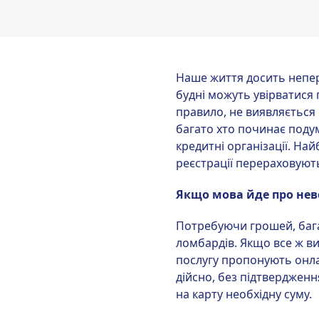
Наше життя досить непере
будні можуть увірватися 
правило, не виявляється в
багато хто починає подум
кредитні організації. Най
реєстрації перераховують
Якщо мова йде про неве
Потребуючи грошей, бага
ломбардів. Якщо все ж в
послугу пропонують онла
дійсно, без підтвердженн
на карту необхідну суму.