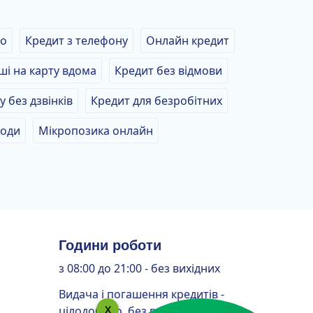
во
Кредит з телефону
Онлайн кредит
ші на карту вдома
Кредит без відмови
у без дзвінків
Кредит для безробітних
ходи
Мікропозика онлайн
Години роботи
з 08:00 до 21:00 - без вихідних
Видача і погашення кредитів -
цілодобово, без вихідних