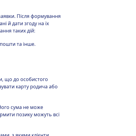
 заявки. Після формування
ні й дати згоду на їх
ння таких дій:
 пошти та інше.
и, що до особистого
вувати карту родича або
 його сума не може
ормити позику можуть всі
ами, з якими клієнти