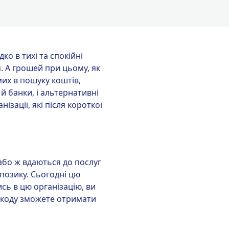
о в тихі та спокійні
. А грошей при цьому, як
омих в пошуку коштів,
й банки, і альтернативні
зації, які після короткої
або ж вдаються до послуг
позику. Сьогодні цю
сь в цю організацію, ви
а коду зможете отримати