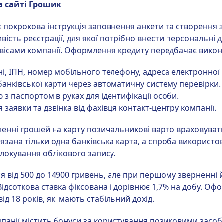
 сайті Грошик
ті є покрокова інструкція заповнення анкети та створення
ість реєстрації, для якої потрібно внести персональні да
вісами компанії. Оформлення кредиту передбачає викона
ні, ІПН, номер мобільного телефону, адреса електронної
анківської карти через автоматичну систему перевірки.
 з паспортом в руках для ідентифікації особи.
заявки та дзвінка від фахівця контакт-центру компанії.
нні грошей на карту позичальникові варто враховуват
язана тільки одна банківська карта, а спроба використо
локування облікового запису.
я від 500 до 14900 гривень, але при першому зверненні
ідсоткова ставка фіксована і дорівнює 1,7% на добу. Оф
від 18 років, які мають стабільний дохід.
панії містить бонуси за користування позиковими засоб