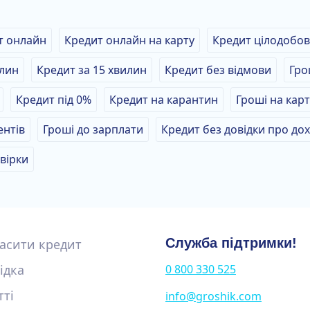
т онлайн
Кредит онлайн на карту
Кредит цілодобо
илин
Кредит за 15 хвилин
Кредит без відмови
Гро
Кредит під 0%
Кредит на карантин
Гроші на карт
ентів
Гроші до зарплати
Кредит без довідки про до
вірки
Служба підтримки!
асити кредит
ідка
0 800 330 525
тті
info@groshik.com