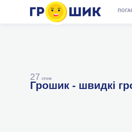
ПОГА
27
СІЧНЯ
Грошик - швидкі гр