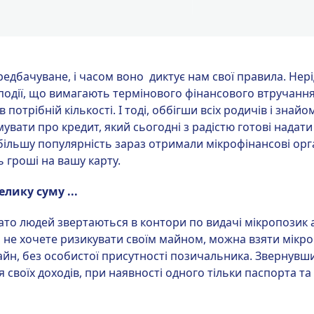
дбачуване, і часом воно диктує нам свої правила. Нерідк
події, що вимагають термінового фінансового втручання
 потрібній кількості. І тоді, оббігши всіх родичів і знай
увати про кредит, який сьогодні з радістю готові надати 
більшу популярність зараз отримали мікрофінансові органі
 гроші на вашу карту.
лику суму ...
то людей звертаються в контори по видачі мікропозик 
и не хочете ризикувати своїм майном, можна взяти мікро
йн, без особистої присутності позичальника. Звернувши
я своїх доходів, при наявності одного тільки паспорта т