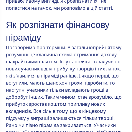
привабливому вигляді. Як розпізнати їх і не
попастися на гачок, ми розповімо в цій статті.
Як розпізнати фінансову
піраміду
Поговоримо про терміни. У загальноприйнятому
розумінні це класична схема отримання доходу
шахрайським шляхом. Її суть полягає в залученні
нових учасників для прибутку творців і тих ланок,
які з'явилися в піраміді раніше. І якщо перші, що
вступили, мають шанс хоч трохи підробити, то
наступні учасники тільки вкладають гроші в
добробут інших. Таким чином, стає зрозуміло, що
прибуток зростає коштом припливу нових
вкладників. Вся сіль в тому, що в кінцевому
підсумку у виграші залишаються тільки творці.
Рано чи пізно піраміда закривається. Учасники