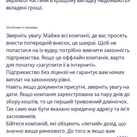
верхньої частини в кращому випадку «відбивають»
вкладені гроші.
Особливості піраміди
Зверніть увагу. Майже всі компанії, де вас просять
внести попередній внесок, це шахраї. Щоб не
попастися на їх вудку, потрібно вивчити законність
підприємства. Якщо це оффлайн компанія, варто
для початку «загуглити її в інтернеті».
Підприємство без ліцензії не гарантує вам ніяких
виплат на законному рівні.
Навіть якщо документи присутні, зверніть увагу на
дати. Якщо компанія зареєстрована за пару днів до
збору коштів, то це перший тривожний дзвіночок.
Так само має бути вказано юридичну адресу та ім'я
засновників.
Бійтеся компаній, які обіцяють «легкий» дохід, що
значно вище ринкового. До того ж якщо вам