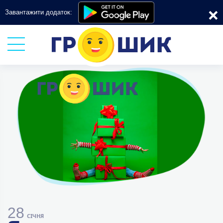
×
Завантажити додаток:
28
СІЧНЯ