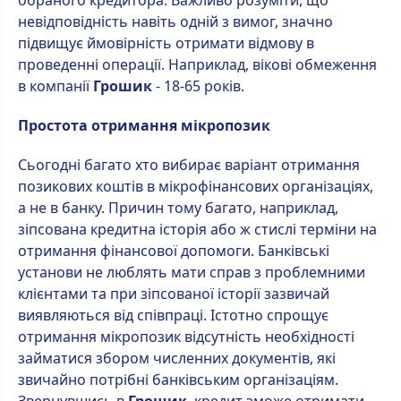
обраного кредитора. Важливо розуміти, що
невідповідність навіть одній з вимог, значно
підвищує ймовірність отримати відмову в
проведенні операції. Наприклад, вікові обмеження
в компанії
Грошик
- 18-65 років.
Простота отримання мікропозик
Сьогодні багато хто вибирає варіант отримання
позикових коштів в мікрофінансових організаціях,
а не в банку. Причин тому багато, наприклад,
зіпсована кредитна історія або ж стислі терміни на
отримання фінансової допомоги. Банківські
установи не люблять мати справ з проблемними
клієнтами та при зіпсованої історії зазвичай
виявляються від співпраці. Істотно спрощує
отримання мікропозик відсутність необхідності
займатися збором численних документів, які
звичайно потрібні банківським організаціям.