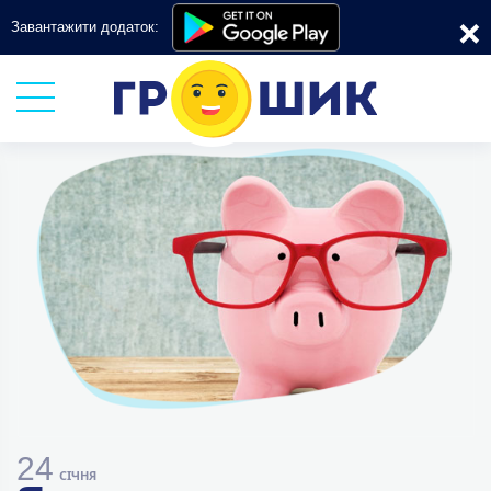
×
Завантажити додаток:
24
СІЧНЯ