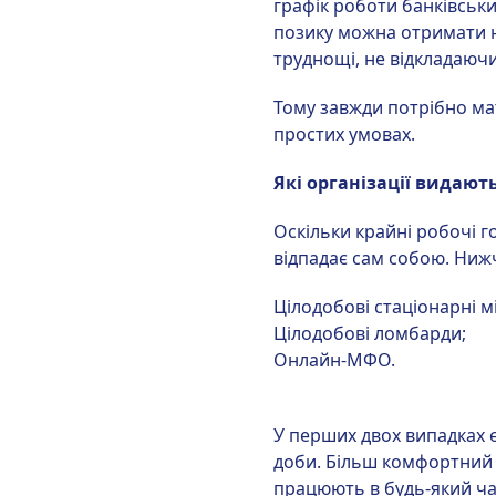
графік роботи банківських
позику можна отримати н
труднощі, не відкладаюч
Тому завжди потрібно мат
простих умовах.
Які організації видают
Оскільки крайні робочі г
відпадає сам собою. Нижч
Цілодобові стаціонарні мі
Цілодобові ломбарди;
Онлайн-МФО.
У перших двох випадках є
доби. Більш комфортний і 
працюють в будь-який час