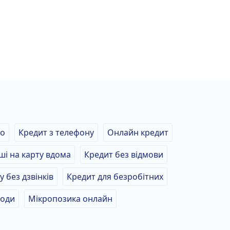
во
Кредит з телефону
Онлайн кредит
ші на карту вдома
Кредит без відмови
у без дзвінків
Кредит для безробітних
ходи
Мікропозика онлайн