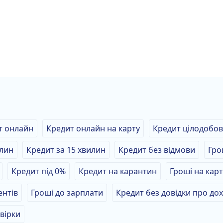
т онлайн
Кредит онлайн на карту
Кредит цілодобо
илин
Кредит за 15 хвилин
Кредит без відмови
Гро
Кредит під 0%
Кредит на карантин
Гроші на карт
ентів
Гроші до зарплати
Кредит без довідки про до
вірки