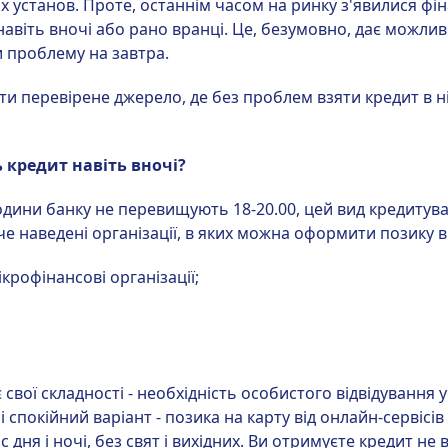
 установ. Проте, останнім часом на ринку з'явилися фіна
авіть вночі або рано вранці. Це, безумовно, дає можлив
и проблему на завтра.
и перевірене джерело, де без проблем взяти кредит в н
ь кредит навіть вночі?
одини банку не перевищують 18-20.00, цей вид кредитува
е наведені організації, в яких можна оформити позику в
крофінансові організації;
 свої складності - необхідність особистого відвідування 
спокійний варіант - позика на карту від онлайн-сервісів
 дня і ночі, без свят і вихідних. Ви отримуєте кредит не