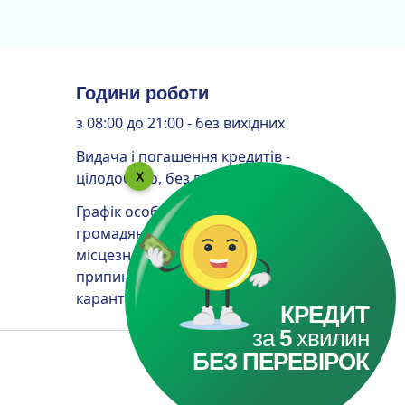
Години роботи
з 08:00 до 21:00 - без вихідних
Видача і погашення кредитів -
цілодобово, без вихідних
Графік особистого прийому
громадян: прийом громадян за
місцезнаходженням Товариства
припинено до закінчення
карантину
КРЕДИТ
за
5
хвилин
БЕЗ ПЕРЕВІРОК