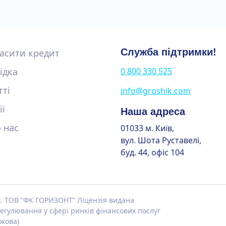
Служба підтримки!
асити кредит
ідка
0 800 330 525
тті
info@groshik.com
ії
Наша адреса
 нас
01033 м. Київ,
вул. Шота Руставелі,
буд. 44, офіс 104
к. ТОВ “ФК ГОРИЗОНТ” Ліцензія видана
егулювання у сфері ринків фінансових послуг
окова)