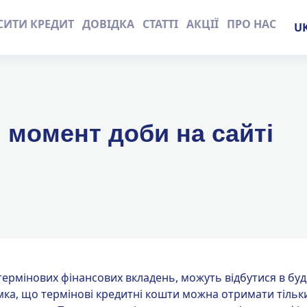
СИТИ КРЕДИТ
ДОВІДКА
СТАТТІ
АКЦІЇ
ПРО НАС
Пе
мо
 момент доби на сайті
 термінових фінансових вкладень, можуть відбутися в буд
умка, що термінові кредитні кошти можна отримати тільк