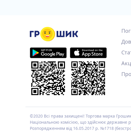
Пог
Дов
Ста
Акц
Про
©2020 Всі права захищені! Торгова марка Гроши
Національною комісією, що здійснює державне р
Розпорядженням від 16.05.2017 р. №1718 (безстр