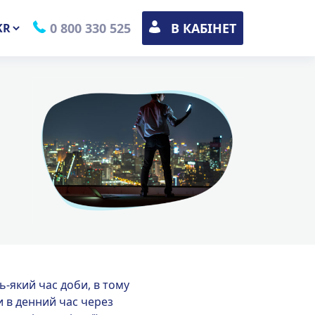
0 800 330 525
В КАБІНЕТ
ремикач
ви
ь-який час доби, в тому
и в денний час через