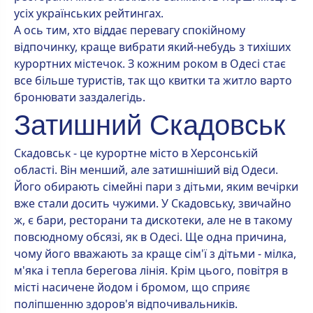
усіх українських рейтингах.
А ось тим, хто віддає перевагу спокійному
відпочинку, краще вибрати який-небудь з тихіших
курортних містечок. З кожним роком в Одесі стає
все більше туристів, так що квитки та житло варто
бронювати заздалегідь.
Затишний Скадовськ
Скадовськ - це курортне місто в Херсонській
області. Він менший, але затишніший від Одеси.
Його обирають сімейні пари з дітьми, яким вечірки
вже стали досить чужими. У Скадовську, звичайно
ж, є бари, ресторани та дискотеки, але не в такому
повсюдному обсязі, як в Одесі. Ще одна причина,
чому його вважають за краще сім'ї з дітьми - мілка,
м'яка і тепла берегова лінія. Крім цього, повітря в
місті насичене йодом і бромом, що сприяє
поліпшенню здоров'я відпочивальників.