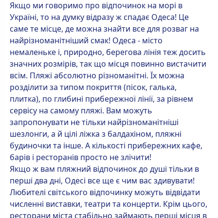
Якщо ми говоримо про відпочинок на морі в
Україні, то на думку відразу ж спадає Одеса! Це
саме те місце, де можна знайти все для розваг на
найрізноманітніший смак! Одеса - місто
немаленьке і, природно, берегова лінія теж досить
значних розмірів, так що місця повинно вистачити
всім. Пляжі абсолютно різноманітні. Їх можна
розділити за типом покриття (пісок, галька,
плитка), по глибині прибережної лінії, за рівнем
сервісу на самому пляжі. Вам можуть
запропонувати не тільки найрізноманітніші
шезлонги, а й цілі ліжка з балдахіном, пляжні
будиночки та інше. А кількості прибережних кафе,
барів і ресторанів просто не злічити!
Якщо ж вам пляжний відпочинок до душі тільки в
перші два дні, Одесі все ще є чим вас здивувати!
Любителі світського відпочинку можуть відвідати
численні виставки, театри та концерти. Крім цього,
ресторани міста стабільно займають перші місця в