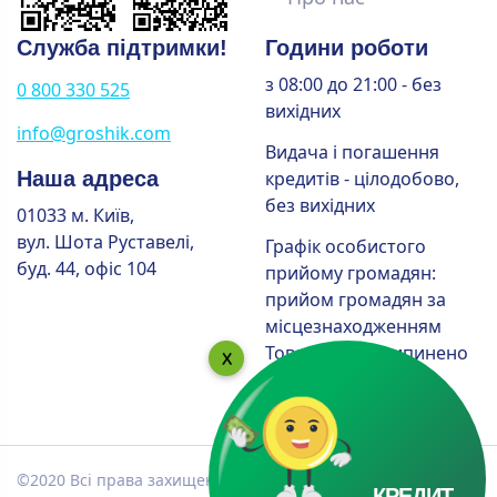
Служба підтримки!
Години роботи
з 08:00 до 21:00 - без
0 800 330 525
вихідних
info@groshik.com
Видача і погашення
Наша адреса
кредитів - цілодобово,
без вихідних
01033 м. Київ,
вул. Шота Руставелі,
Графік особистого
буд. 44, офіс 104
прийому громадян:
прийом громадян за
місцезнаходженням
Товариства припинено
до закінчення
карантину
©2020 Всі права захищені! Торгова марка Грошик. ТОВ “ФК
КРЕДИТ