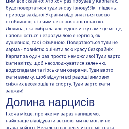
Цим все сказано! Хто хоч раз побував у Карпатах,
буде повертатися туди знову і знову! Як і південь,
природа західної України відрізняється своєю
особливою, ні з чим незрівнянною красою.
Людина, яка вибрала для відпочинку саме це місце,
наповнюється незрозумілою енергією, як
душевною, так і фізичною. Повертаються туди не
дарма - повністю оцінити всю красу безкрайніх
Карпат за один раз просто неможливо! Туди варто
їхати влітку, щоб насолоджуватися зеленню,
водоспадами та гірськими озерами. Туди варто
їхати взимку, щоб відчути всі радощі зимових
сніжних веселощів та спорту. Туди варто їхати
завжди!
Долина нарцисів
І хоча місце, про яке ми зараз напишемо,
найкраще відвідувати весною, ми не могли не
згадати його. Недалеко від невеликого містечка