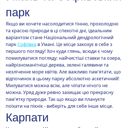
парк
Якщо ви хочете насолодитися тінню, прохолодою
та красою природи в ці спекотні дні, ідеальним
варіантом стане Національний дендрологічний
парк
Софіївка
в Умані. Це місце закохує в себе з
першого погляду! Хоч куди глянь, всюди є чому
помилуватися погляду: найчистіші ставки та озера,
найрізноманітніші дерева, зелені галявини та
незліченне море квітів. Але важливо пам'ятати, що
відпочинок в цьому парку абсолютно аскетичний!
Милуватися можна всім, але чіпати нічого не
можна. Уряд дуже ревно захищає цю прекрасну
пам'ятку природи. Так що якщо ви плануєте
поїхати на пікнік - виберіть для себе інше місце.
Карпати