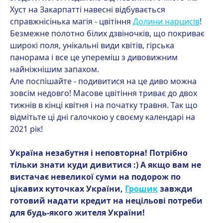
Хуст на Закарпатті навесні відбувається
справжнісінька магія - цвітіння
Долини нарцисів
!
Безмежне полотно білих дзвіночків, що покриває
широкі поля, унікальні види квітів, гірська
панорама і все це упереміш з дивовижним
найніжнішим запахом.
Але поспішайте - подивитися на це диво можна
зовсім недовго! Масове цвітіння триває до двох
тижнів в кінці квітня і на початку травня. Так що
відмітьте ці дні галочкою у своєму календарі на
2021 рік!
Україна незабутня і неповторна! Потрібно
тільки знати куди дивитися :) А якщо вам не
вистачає невеликої суми на подорож по
цікавих куточках України,
Грошик
завжди
готовий надати кредит на нецільові потреби
для будь-якого жителя України!