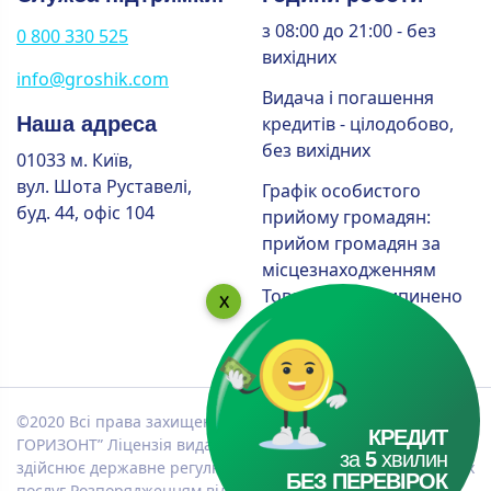
з 08:00 до 21:00 - без
0 800 330 525
вихідних
info@groshik.com
Видача і погашення
Наша адреса
кредитів - цілодобово,
без вихідних
01033 м. Київ,
вул. Шота Руставелі,
Графік особистого
буд. 44, офіс 104
прийому громадян:
прийом громадян за
місцезнаходженням
Товариства припинено
до закінчення
карантину
©2020 Всі права захищені! Торгова марка Грошик. ТОВ “ФК
КРЕДИТ
ГОРИЗОНТ” Ліцензія видана Національною комісією, що
за
5
хвилин
здійснює державне регулювання у сфері ринків фінансових
БЕЗ ПЕРЕВІРОК
послуг Розпорядженням від 16.05.2017 р. №1718