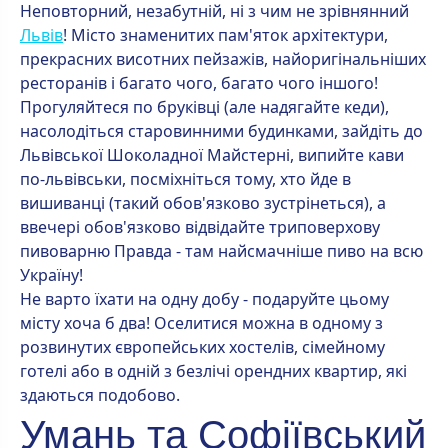
Неповторний, незабутній, ні з чим не зрівнянний
Львів
! Місто знаменитих пам'яток архітектури,
прекрасних висотних пейзажів, найоригінальніших
ресторанів і багато чого, багато чого іншого!
Прогуляйтеся по бруківці (але надягайте кеди),
насолодіться старовинними будинками, зайдіть до
Львівської Шоколадної Майстерні, випийте кави
по-львівськи, посміхніться тому, хто йде в
вишиванці (такий обов'язково зустрінеться), а
ввечері обов'язково відвідайте триповерхову
пивоварню Правда - там найсмачніше пиво на всю
Україну!
Не варто їхати на одну добу - подаруйте цьому
місту хоча б два! Оселитися можна в одному з
розвинутих європейських хостелів, сімейному
готелі або в одній з безлічі орендних квартир, які
здаються подобово.
Умань та Софіївський